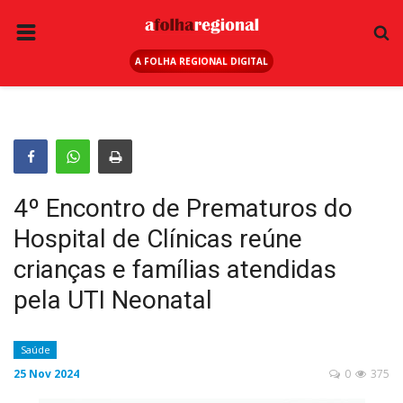
A FOLHA REGIONAL DIGITAL
PÁGINA INICIAL
RURAL
ANUNCIE AQUI
ESPORTE
4º Encontro de Prematuros do
REGIÃO
Hospital de Clínicas reúne
SAÚDE
crianças e famílias atendidas
EDUCAÇÃO
pela UTI Neonatal
SEGURANÇA
Saúde
GERAL
25 Nov 2024
0
375
EDITAIS