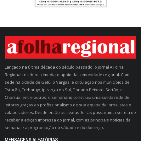
Lançado na última década do século passado, o jornal A Folha
Regional recebeu o imediato apoio da comunidade regional. Com
sede na cidade de Getúlio Vargas, e circulação nos municípios de
Estação, Erebango, Ipiranga do Sul, Floriano Peixoto, Sertão, e
Charrua, entre outros, o semanário construiu uma sólida rede de
leitores graças ao profissionalismo de sua equipe de jornalistas e
colaboradores. Desde então as sextas-feiras passaram a ser dia de
receber a edição impressa do jornal, com as principais notícias da
semana e a programação do sábado e do domingo.
MENSAGENS ALEATÓRIAS