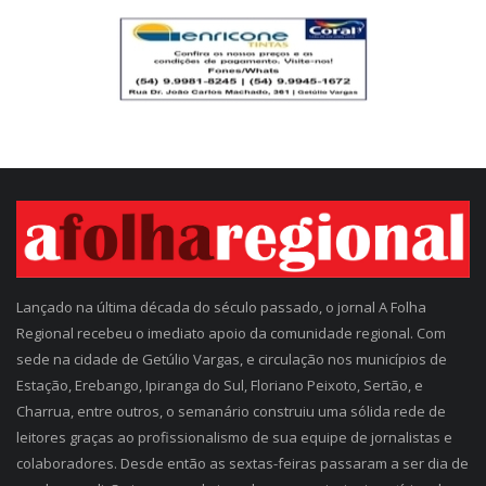
Lançado na última década do século passado, o jornal A Folha
Regional recebeu o imediato apoio da comunidade regional. Com
sede na cidade de Getúlio Vargas, e circulação nos municípios de
Estação, Erebango, Ipiranga do Sul, Floriano Peixoto, Sertão, e
Charrua, entre outros, o semanário construiu uma sólida rede de
leitores graças ao profissionalismo de sua equipe de jornalistas e
colaboradores. Desde então as sextas-feiras passaram a ser dia de