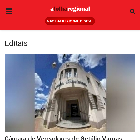
A FOLHA REGIONAL DIGITAL
PÁGINA INICIAL
RURAL
Editais
ANUNCIE AQUI
ESPORTE
REGIÃO
SAÚDE
EDUCAÇÃO
SEGURANÇA
GERAL
EDITAIS
Câmara de Vereadores de Getúlio Vargas -