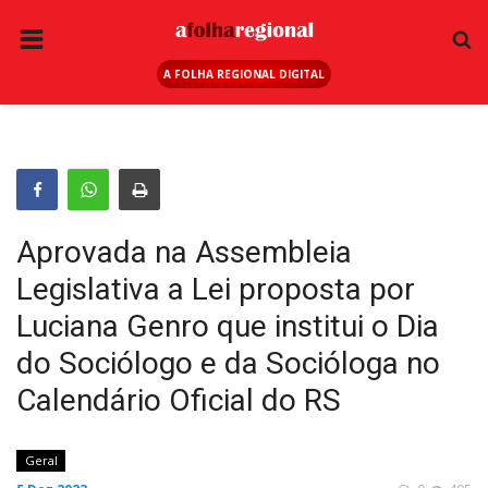
A FOLHA REGIONAL DIGITAL
PÁGINA INICIAL
RURAL
ANUNCIE AQUI
ESPORTE
Aprovada na Assembleia
REGIÃO
Legislativa a Lei proposta por
SAÚDE
Luciana Genro que institui o Dia
EDUCAÇÃO
do Sociólogo e da Socióloga no
SEGURANÇA
Calendário Oficial do RS
GERAL
Geral
EDITAIS