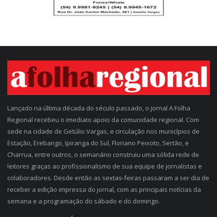
Lançado na última década do século passado, o jornal A Folha
Regional recebeu o imediato apoio da comunidade regional. Com
sede na cidade de Getúlio Vargas, e circulação nos municípios de
Estação, Erebango, Ipiranga do Sul, Floriano Peixoto, Sertão, e
Charrua, entre outros, o semanário construiu uma sólida rede de
leitores graças ao profissionalismo de sua equipe de jornalistas e
colaboradores. Desde então as sextas-feiras passaram a ser dia de
receber a edição impressa do jornal, com as principais notícias da
semana e a programação do sábado e do domingo.