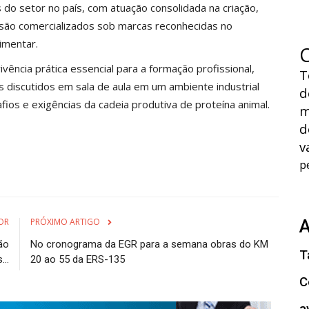
 do setor no país, com atuação consolidada na criação,
s são comercializados sob marcas reconhecidas no
imentar.
ência prática essencial para a formação profissional,
T
s discutidos em sala de aula em um ambiente industrial
d
fios e exigências da cadeia produtiva de proteína animal.
m
d
v
p
OR
PRÓXIMO ARTIGO
ão
No cronograma da EGR para a semana obras do KM
T
..
20 ao 55 da ERS-135
C