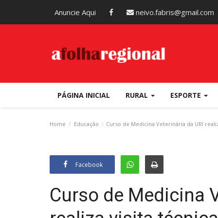
Anuncie Aqui
neivo.fabris@gmail.com
PÁGINA INICIAL
RURAL
ESPORTE
Home
Educação
Curso de Medicina Veterinária da URI reali
Facebook
Curso de Medicina V