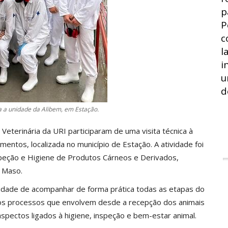
p
P
c
l
i
u
d
a a unidade da Alibem, em Estação.
eterinária da URI participaram de uma visita técnica à
entos, localizada no município de Estação. A atividade foi
speção e Higiene de Produtos Cárneos e Derivados,
l Maso.
nidade de acompanhar de forma prática todas as etapas do
os processos que envolvem desde a recepção dos animais
spectos ligados à higiene, inspeção e bem-estar animal.