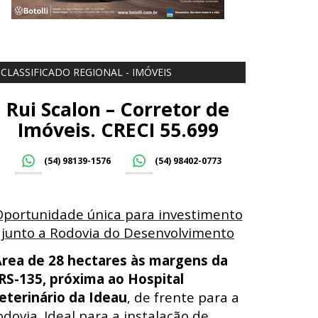
CLASSIFICADO REGIONAL - IMÓVEIS
Rui Scalon – Corretor de
Imóveis. CRECI 55.699
(54) 98139-1576
(54) 98402-0773
Oportunidade única para investimento
junto a Rodovia do Desenvolvimento
Á
rea de 28 hectares às margens da
RS-135, próxima ao Hospital
eterinário da Ideau
, de frente para a
odovia. Ideal para a instalação de