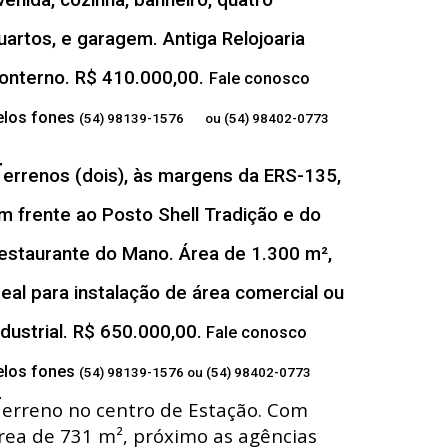
venida, cozinha, banheiro, quatro
uartos, e garagem. Antiga Relojoaria
onterno. R$ 410.000,00.
Fale conosco
elos fones
(54) 98139-1576 ou (54) 98402-0773
T
errenos (dois), às margens da ERS-135,
m frente ao Posto Shell Tradição e do
estaurante do Mano. Área de 1.300 m²,
deal para instalação de área comercial ou
ndustrial. R$ 650.000,00.
Fale conosco
elos fones
(54) 98139-1576 ou (54) 98402-0773
T
erreno no centro de Estação. Com
rea de 731 m², próximo as agências