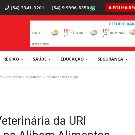
(54) 3341-3201
(54) 9 9996-8350
A FOLHA RE
REGIÃO
SAÚDE
EDUCAÇÃO
SEGURANÇA
za visita técnica na Alibem Alimentos em Estação
eterinária da URI