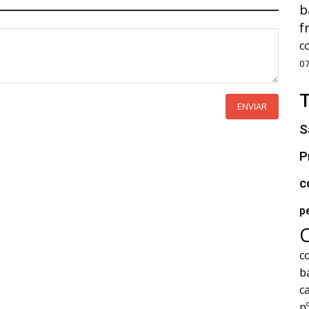
b
f
c
0
ENVIAR
S
P
c
p
c
b
c
n