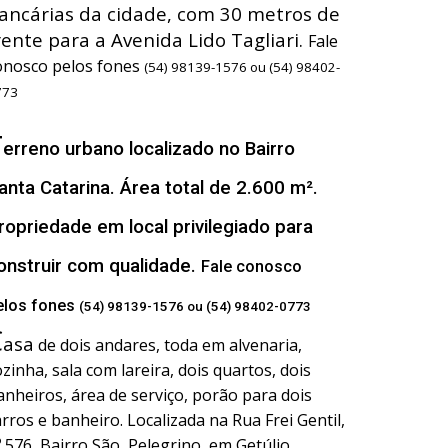
ancárias da cidade, com 30 metros de
rente para a Avenida Lido Tagliari.
Fale
onosco pelos fones
(54) 98139-1576 ou (54) 98402-
773
T
erreno urbano localizado no Bairro
anta Catarina. Área total de 2.600 m².
ropriedade em local privilegiado para
onstruir com qualidade.
Fale conosco
elos fones
(54) 98139-1576 ou (54) 98402-0773
C
asa
de dois andares, toda em alvenaria,
ozinha, sala com lareira, dois quartos, dois
anheiros, área de serviço, porão para dois
arros e banheiro. Localizada na Rua Frei Gentil,
º 576, Bairro São Pelegrino, em Getúlio