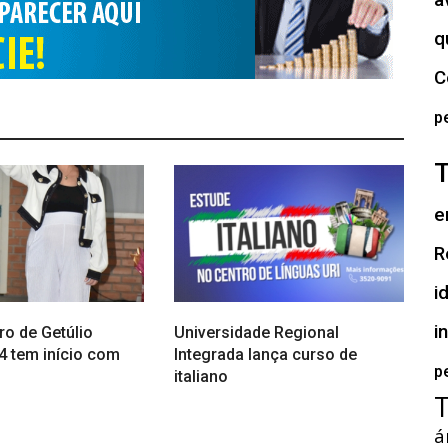
a
q
C
p
e
R
i
i
ro de Getúlio
Universidade Regional
4 tem início com
Integrada lança curso de
p
italiano
á