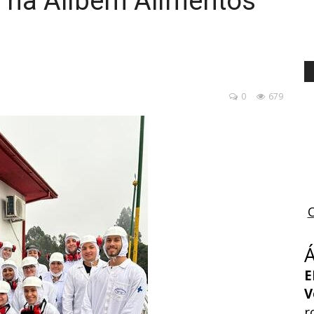
ca na Alibem Alimentos
0
679
E
V
r