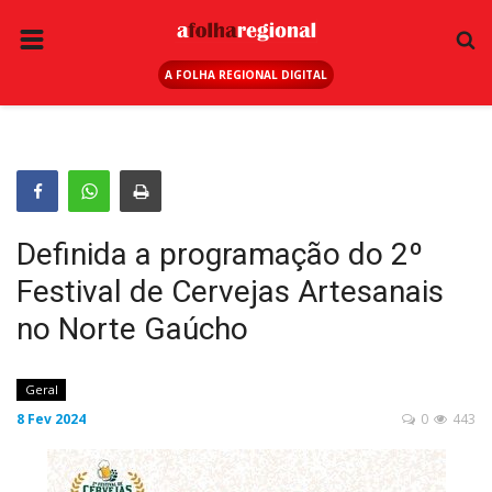
A FOLHA REGIONAL DIGITAL
PÁGINA INICIAL
RURAL
ANUNCIE AQUI
ESPORTE
Definida a programação do 2º
REGIÃO
Festival de Cervejas Artesanais
SAÚDE
no Norte Gaúcho
EDUCAÇÃO
SEGURANÇA
Geral
8 Fev 2024
0
443
GERAL
EDITAIS