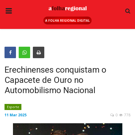
A FOLHA REGIONAL DIGITAL
PÁGINA INICIAL
RURAL
ANUNCIE AQUI
ESPORTE
Erechinenses conquistam o
REGIÃO
Capacete de Ouro no
SAÚDE
Automobilismo Nacional
EDUCAÇÃO
SEGURANÇA
Esporte
11 Mar 2025
0
778
GERAL
EDITAIS