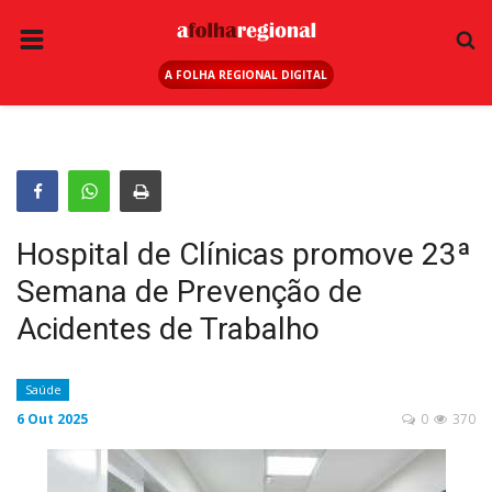
A FOLHA REGIONAL DIGITAL
PÁGINA INICIAL
RURAL
ANUNCIE AQUI
ESPORTE
Hospital de Clínicas promove 23ª
REGIÃO
Semana de Prevenção de
SAÚDE
Acidentes de Trabalho
EDUCAÇÃO
SEGURANÇA
Saúde
6 Out 2025
0
370
GERAL
EDITAIS