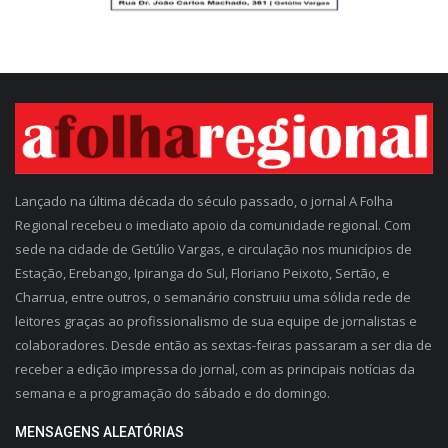
Lançado na última década do século passado, o jornal A Folha
Regional recebeu o imediato apoio da comunidade regional. Com
sede na cidade de Getúlio Vargas, e circulação nos municípios de
Estação, Erebango, Ipiranga do Sul, Floriano Peixoto, Sertão, e
Charrua, entre outros, o semanário construiu uma sólida rede de
leitores graças ao profissionalismo de sua equipe de jornalistas e
colaboradores. Desde então as sextas-feiras passaram a ser dia de
receber a edição impressa do jornal, com as principais notícias da
semana e a programação do sábado e do domingo.
MENSAGENS ALEATÓRIAS