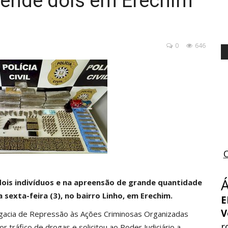
rende dois em Erechim
0
646
e dois indivíduos e na apreensão de grande quantidade
sexta-feira (3), no bairro Linho, em Erechim.
E
V
egacia de Repressão às Ações Criminosas Organizadas
r
 tráfico de drogas e solicitou ao Poder Judiciário a