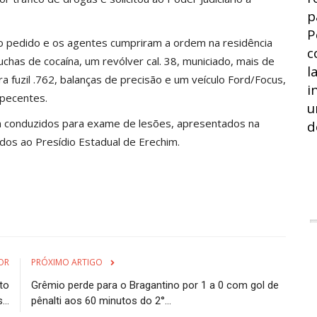
p
P
 o pedido e os agentes cumpriram a ordem na residência
c
uchas de cocaína, um revólver cal. 38, municiado, mais de
l
ra fuzil .762, balanças de precisão e um veículo Ford/Focus,
i
pecentes.
u
am conduzidos para exame de lesões, apresentados na
d
dos ao Presídio Estadual de Erechim.
OR
PRÓXIMO ARTIGO
to
Grêmio perde para o Bragantino por 1 a 0 com gol de
..
pênalti aos 60 minutos do 2°...