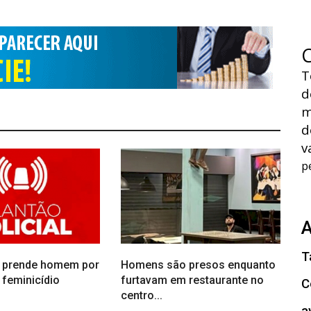
T
d
m
d
v
p
T
il prende homem por
Homens são presos enquanto
 feminicídio
furtavam em restaurante no
C
centro...