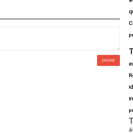
a
q
C
p
ENVIAR
e
R
i
i
p
á