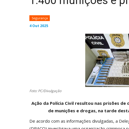
1.400 munições e p
Segurança
4 Out 2025
Foto: PC/Divulgação
Ação da Polícia Civil resultou nas prisões d
de munições e drogas, na tarde desta 
De acordo com as informações divulgadas, a Del
(DRACO) investigava uma organização criminosa por