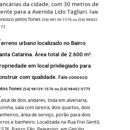
ancárias da cidade, com 30 metros de
rente para a Avenida Lido Tagliari.
Fale
onosco pelos fones
(54) 98139-1576 ou (54) 98402-
773
T
erreno urbano localizado no Bairro
anta Catarina. Área total de 2.600 m².
ropriedade em local privilegiado para
onstruir com qualidade.
Fale conosco
elos fones
(54) 98139-1576 ou (54) 98402-0773
C
asa
de dois andares, toda em alvenaria,
ozinha, sala com lareira, dois quartos, dois
anheiros, área de serviço, porão para dois
arros e banheiro. Localizada na Rua Frei Gentil,
º 576, Bairro São Pelegrino, em Getúlio