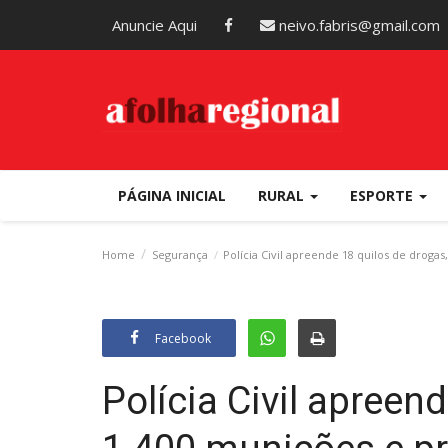
Anuncie Aqui
neivo.fabris@gmail.com
PÁGINA INICIAL
RURAL
ESPORTE
Home
Segurança
Polícia Civil apreende 18 quilos de droga
Facebook
Polícia Civil apreen