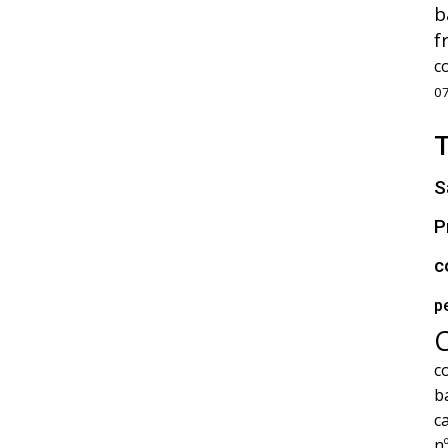
b
f
c
0
S
P
c
p
c
b
c
n