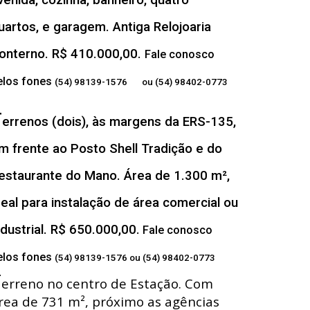
venida, cozinha, banheiro, quatro
uartos, e garagem. Antiga Relojoaria
onterno. R$ 410.000,00.
Fale conosco
elos fones
(54) 98139-1576 ou (54) 98402-0773
T
errenos (dois), às margens da ERS-135,
m frente ao Posto Shell Tradição e do
estaurante do Mano. Área de 1.300 m²,
deal para instalação de área comercial ou
ndustrial. R$ 650.000,00.
Fale conosco
elos fones
(54) 98139-1576 ou (54) 98402-0773
T
erreno no centro de Estação. Com
rea de 731 m², próximo as agências