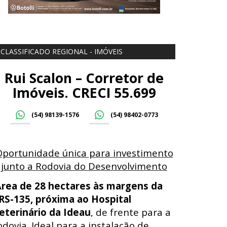
CLASSIFICADO REGIONAL - IMÓVEIS
Rui Scalon – Corretor de
Imóveis. CRECI 55.699
(54) 98139-1576
(54) 98402-0773
Oportunidade única para investimento
junto a Rodovia do Desenvolvimento
Á
rea de 28 hectares às margens da
RS-135, próxima ao Hospital
eterinário da Ideau
, de frente para a
odovia. Ideal para a instalação de