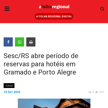
A FOLHA REGIONAL DIGITAL
PÁGINA INICIAL
RURAL
ANUNCIE AQUI
ESPORTE
Sesc/RS abre período de
REGIÃO
reservas para hotéis em
SAÚDE
Gramado e Porto Alegre
EDUCAÇÃO
SEGURANÇA
Geral
10 Set 2025
0
607
GERAL
EDITAIS