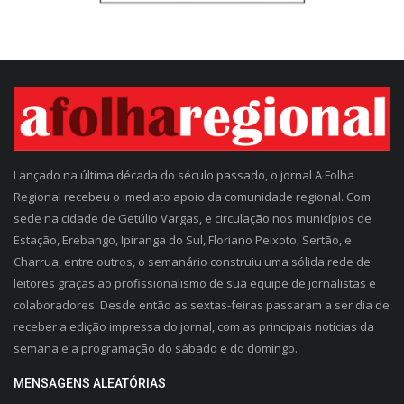
Lançado na última década do século passado, o jornal A Folha
Regional recebeu o imediato apoio da comunidade regional. Com
sede na cidade de Getúlio Vargas, e circulação nos municípios de
Estação, Erebango, Ipiranga do Sul, Floriano Peixoto, Sertão, e
Charrua, entre outros, o semanário construiu uma sólida rede de
leitores graças ao profissionalismo de sua equipe de jornalistas e
colaboradores. Desde então as sextas-feiras passaram a ser dia de
receber a edição impressa do jornal, com as principais notícias da
semana e a programação do sábado e do domingo.
MENSAGENS ALEATÓRIAS