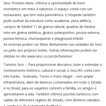
Sesc Protásio Alves, oferece a oportunidade de bons
momentos em meio à natureza. O espaço conta com um
restaurante, que tem vista panorâmica. O hóspede também
pode usufruir da estrutura como academia, pista atlética,
campos de futebol 11 de grama natural, quadras de futebol
sete em grama sintética, ginásio poliesportivo, piscina externa,
piscina térmica, churrasqueiras e playground infantil.
As reservas podem ser feitas diretamente nas unidades do Sesc
ou junto aos próprios hotéis. Outras informações podem ser
obtidas no site
www.sesc-rs.com.br/turismo/
.
Turismo Sesc – Para proporcionar descanso, lazer e estimular o
conhecimento histórico, cultural e social, o Sesc/RS conta com
três hotéis - Gramado, Torres e Porto Alegre - com ampla
infraestrutura, além de diversos conveniados em todo o Estado
e no Brasil, para os viajantes curtirem a família, os amigos e
aproveitarem a vida. Também oferece pacotes turísticos com
saídas de diferentes regiões do Estado, com destinos variados
e condições de pagamento facilitadas.