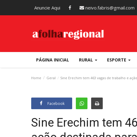
Anuncie Aqui
neivo.fabris@gmail.com
PÁGINA INICIAL
RURAL
ESPORTE
Home
Geral
Sine Erechim tem 463 vagas de trabalho e açã
Facebook
Sine Erechim tem 46