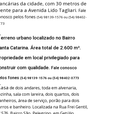
ancárias da cidade, com 30 metros de
rente para a Avenida Lido Tagliari.
Fale
onosco pelos fones
(54) 98139-1576 ou (54) 98402-
773
T
erreno urbano localizado no Bairro
anta Catarina. Área total de 2.600 m².
ropriedade em local privilegiado para
onstruir com qualidade.
Fale conosco
elos fones
(54) 98139-1576 ou (54) 98402-0773
C
asa
de dois andares, toda em alvenaria,
ozinha, sala com lareira, dois quartos, dois
anheiros, área de serviço, porão para dois
arros e banheiro. Localizada na Rua Frei Gentil,
º 576, Bairro São Pelegrino, em Getúlio