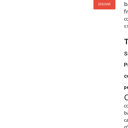
b
ENVIAR
f
c
0
S
P
c
p
c
b
c
n