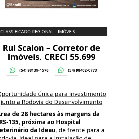
CLASSIFICADO REGIONAL - IMÓVEIS
Rui Scalon – Corretor de
Imóveis. CRECI 55.699
(54) 98139-1576
(54) 98402-0773
Oportunidade única para investimento
junto a Rodovia do Desenvolvimento
Á
rea de 28 hectares às margens da
RS-135, próxima ao Hospital
eterinário da Ideau
, de frente para a
odovia. Ideal para a instalação de