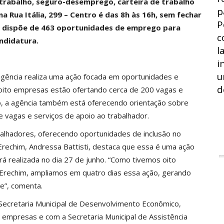
trabalho, seguro-desemprego, carteira de trabalho
p
a Rua Itália, 299 – Centro é das 8h às 16h, sem fechar
P
im dispõe de 463 oportunidades de emprego para
c
ndidatura.
l
i
u
agência realiza uma ação focada em oportunidades e
d
, oito empresas estão ofertando cerca de 200 vagas e
so, a agência também está oferecendo orientação sobre
de vagas e serviços de apoio ao trabalhador.
alhadores, oferecendo oportunidades de inclusão no
rechim, Andressa Battisti, destaca que essa é uma ação
á realizada no dia 27 de junho. “Como tivemos oito
Erechim, ampliamos em quatro dias essa ação, gerando
de”, comenta.
 Secretaria Municipal de Desenvolvimento Econômico,
s empresas e com a Secretaria Municipal de Assistência