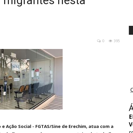
 migrantes nesta
0
395
E
V
e Ação Social - FGTAS/Sine de Erechim, atua com a
r