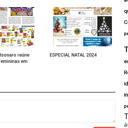
a
q
C
p
olsonaro reúne
ESPECIAL NATAL 2024
e
 femininas em
R
i
i
p
á