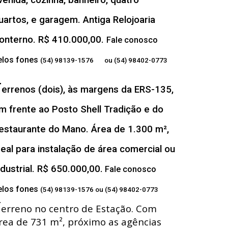
venida, cozinha, banheiro, quatro
uartos, e garagem. Antiga Relojoaria
onterno. R$ 410.000,00.
Fale conosco
elos fones
(54) 98139-1576 ou (54) 98402-0773
T
errenos (dois), às margens da ERS-135,
m frente ao Posto Shell Tradição e do
estaurante do Mano. Área de 1.300 m²,
deal para instalação de área comercial ou
ndustrial. R$ 650.000,00.
Fale conosco
elos fones
(54) 98139-1576 ou (54) 98402-0773
T
erreno no centro de Estação. Com
rea de 731 m², próximo as agências