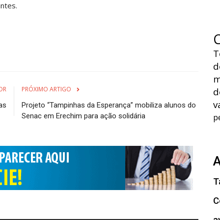
antes.
T
d
m
OR
PRÓXIMO ARTIGO
d
v
as
Projeto “Tampinhas da Esperança” mobiliza alunos do
Senac em Erechim para ação solidária
p
T
C