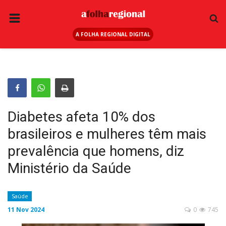
A FOLHA REGIONAL DIGITAL
PÁGINA INICIAL
RURAL
ANUNCIE AQUI
ESPORTE
Diabetes afeta 10% dos
REGIÃO
brasileiros e mulheres têm mais
SAÚDE
prevalência que homens, diz
EDUCAÇÃO
Ministério da Saúde
SEGURANÇA
Saúde
GERAL
11 Nov 2024
0
745
EDITAIS