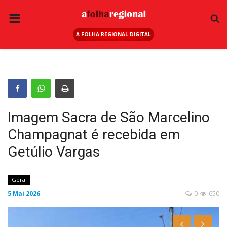
A FOLHA REGIONAL DIGITAL
PÁGINA INICIAL
RURAL
ANUNCIE AQUI
ESPORTE
Imagem Sacra de São Marcelino
REGIÃO
Champagnat é recebida em
SAÚDE
Getúlio Vargas
EDUCAÇÃO
SEGURANÇA
Geral
5 Mai 2026
0
650
GERAL
EDITAIS