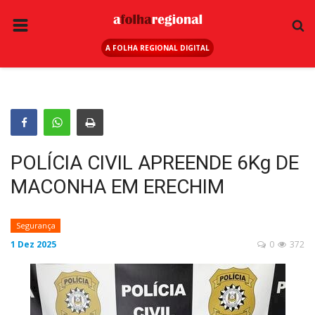
A FOLHA REGIONAL DIGITAL
PÁGINA INICIAL
RURAL
ANUNCIE AQUI
ESPORTE
POLÍCIA CIVIL APREENDE 6Kg DE
REGIÃO
MACONHA EM ERECHIM
SAÚDE
EDUCAÇÃO
Segurança
1 Dez 2025
0
372
SEGURANÇA
GERAL
EDITAIS