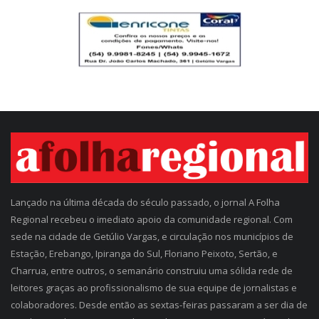
Lançado na última década do século passado, o jornal A Folha
Regional recebeu o imediato apoio da comunidade regional. Com
sede na cidade de Getúlio Vargas, e circulação nos municípios de
Estação, Erebango, Ipiranga do Sul, Floriano Peixoto, Sertão, e
Charrua, entre outros, o semanário construiu uma sólida rede de
leitores graças ao profissionalismo de sua equipe de jornalistas e
colaboradores. Desde então as sextas-feiras passaram a ser dia de