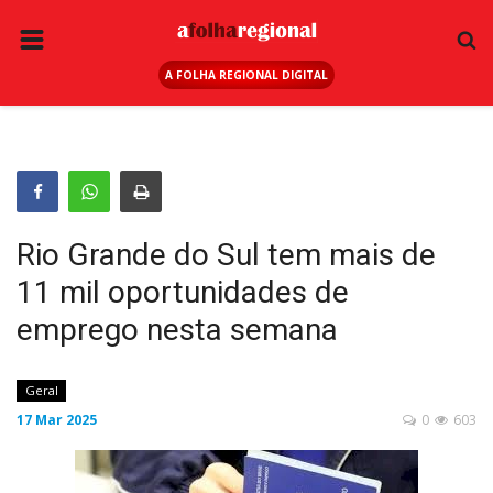
A FOLHA REGIONAL DIGITAL
PÁGINA INICIAL
RURAL
ANUNCIE AQUI
ESPORTE
Rio Grande do Sul tem mais de
REGIÃO
11 mil oportunidades de
SAÚDE
emprego nesta semana
EDUCAÇÃO
SEGURANÇA
Geral
17 Mar 2025
0
603
GERAL
EDITAIS