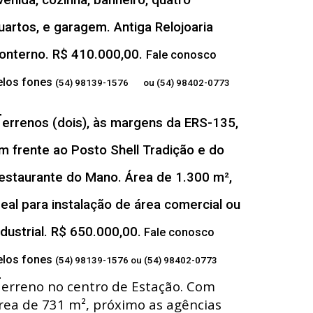
venida, cozinha, banheiro, quatro
uartos, e garagem. Antiga Relojoaria
onterno. R$ 410.000,00.
Fale conosco
elos fones
(54) 98139-1576 ou (54) 98402-0773
T
errenos (dois), às margens da ERS-135,
m frente ao Posto Shell Tradição e do
estaurante do Mano. Área de 1.300 m²,
deal para instalação de área comercial ou
ndustrial. R$ 650.000,00.
Fale conosco
elos fones
(54) 98139-1576 ou (54) 98402-0773
T
erreno no centro de Estação. Com
rea de 731 m², próximo as agências