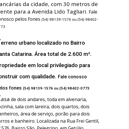
ancárias da cidade, com 30 metros de
rente para a Avenida Lido Tagliari.
Fale
onosco pelos fones
(54) 98139-1576 ou (54) 98402-
773
T
erreno urbano localizado no Bairro
anta Catarina. Área total de 2.600 m².
ropriedade em local privilegiado para
onstruir com qualidade.
Fale conosco
elos fones
(54) 98139-1576 ou (54) 98402-0773
C
asa
de dois andares, toda em alvenaria,
ozinha, sala com lareira, dois quartos, dois
anheiros, área de serviço, porão para dois
arros e banheiro. Localizada na Rua Frei Gentil,
º 576, Bairro São Pelegrino, em Getúlio