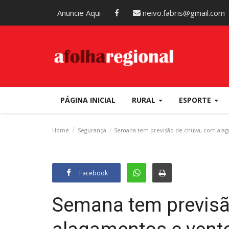
Anuncie Aqui
neivo.fabris@gmail.com
PÁGINA INICIAL
RURAL
ESPORTE
Home
Segurança
Semana tem previsão de chuva, com alag
Facebook
Semana tem previsã