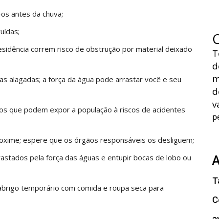
-os antes da chuva;
uídas;
sidência correm risco de obstrução por material deixado
T
d
m
as alagadas; a força da água pode arrastar você e seu
d
v
os que podem expor a população à riscos de acidentes
p
roxime; espere que os órgãos responsáveis os desliguem;
astados pela força das águas e entupir bocas de lobo ou
T
 abrigo temporário com comida e roupa seca para
C