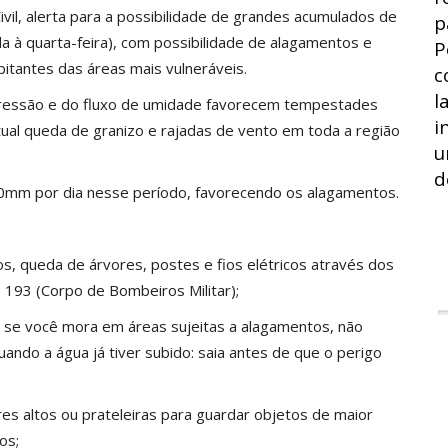
vil, alerta para a possibilidade de grandes acumulados de
p
 à quarta-feira), com possibilidade de alagamentos e
P
itantes das áreas mais vulneráveis.
c
l
a pressão e do fluxo de umidade favorecem tempestades
i
ual queda de granizo e rajadas de vento em toda a região
u
d
0mm por dia nesse período, favorecendo os alagamentos.
s, queda de árvores, postes e fios elétricos através dos
 193 (Corpo de Bombeiros Militar);
, se você mora em áreas sujeitas a alagamentos, não
uando a água já tiver subido: saia antes de que o perigo
res altos ou prateleiras para guardar objetos de maior
os;