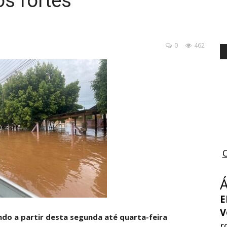
s fortes
0
462
E
V
undo a partir desta segunda até quarta-feira
r