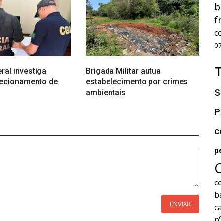
b
f
c
0
eral investiga
Brigada Militar autua
recionamento de
estabelecimento por crimes
S
ambientais
P
c
p
c
b
ENVIAR
c
n