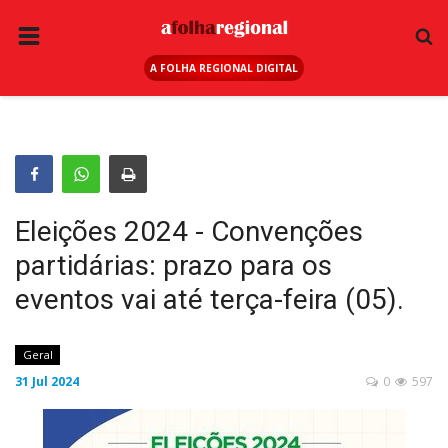
A FOLHA REGIONAL DIGITAL
PÁGINA INICIAL
RURAL
ANUNCIE AQUI
ESPORTE
Eleições 2024 - Convenções
REGIÃO
partidárias: prazo para os
SAÚDE
eventos vai até terça-feira (05).
EDUCAÇÃO
SEGURANÇA
Geral
31 Jul 2024
0
597
GERAL
EDITAIS