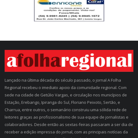
Lançado na última década do século passado, o jornal A Folha
Regional recebeu o imediato apoio da comunidade regional. Com
sede na cidade de Getúlio Vargas, e circulação nos municípios de
Estação, Erebango, Ipiranga do Sul, Floriano Peixoto, Sertão, e
Charrua, entre outros, o semanário construiu uma sólida rede de
leitores graças ao profissionalismo de sua equipe de jornalistas e
colaboradores. Desde então as sextas-feiras passaram a ser dia de
receber a edição impressa do jornal, com as principais notícias da