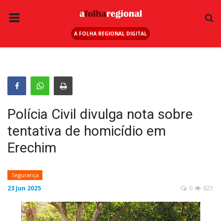
A FOLHA REGIONAL DIGITAL
PÁGINA INICIAL
RURAL
ANUNCIE AQUI
ESPORTE
Polícia Civil divulga nota sobre
REGIÃO
tentativa de homicídio em
SAÚDE
Erechim
EDUCAÇÃO
SEGURANÇA
Segurança
23 Jun 2025
0
621
GERAL
EDITAIS