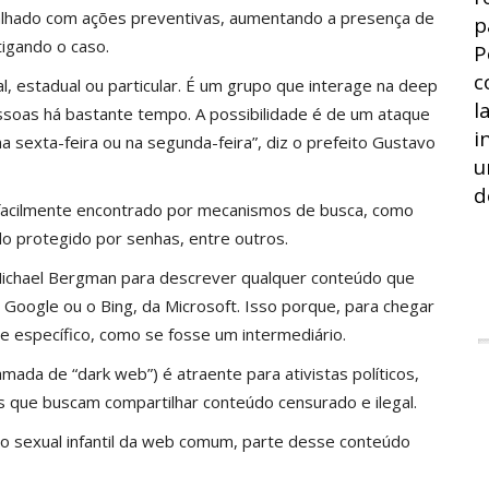
abalhado com ações preventivas, aumentando a presença de
p
igando o caso.
P
c
, estadual ou particular. É um grupo que interage na deep
l
ssoas há bastante tempo. A possibilidade é de um ataque
i
sexta-feira ou na segunda-feira”, diz o prefeito Gustavo
u
d
facilmente encontrado por mecanismos de busca, como
o protegido por senhas, entre outros.
ichael Bergman para descrever qualquer conteúdo que
oogle ou o Bing, da Microsoft. Isso porque, para chegar
e específico, como se fosse um intermediário.
da de “dark web”) é atraente para ativistas políticos,
as que buscam compartilhar conteúdo censurado e ilegal.
so sexual infantil da web comum, parte desse conteúdo