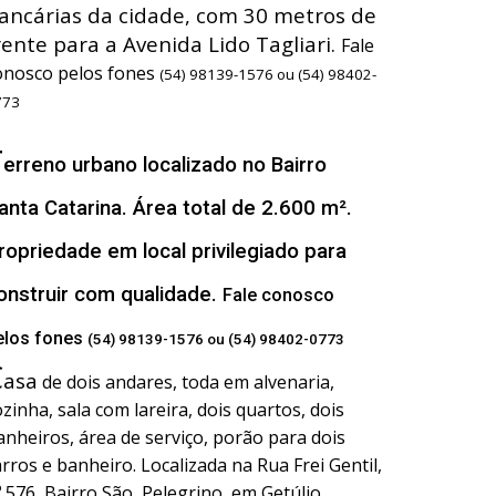
ancárias da cidade, com 30 metros de
rente para a Avenida Lido Tagliari.
Fale
onosco pelos fones
(54) 98139-1576 ou (54) 98402-
773
T
erreno urbano localizado no Bairro
anta Catarina. Área total de 2.600 m².
ropriedade em local privilegiado para
onstruir com qualidade.
Fale conosco
elos fones
(54) 98139-1576 ou (54) 98402-0773
C
asa
de dois andares, toda em alvenaria,
ozinha, sala com lareira, dois quartos, dois
anheiros, área de serviço, porão para dois
arros e banheiro. Localizada na Rua Frei Gentil,
º 576, Bairro São Pelegrino, em Getúlio