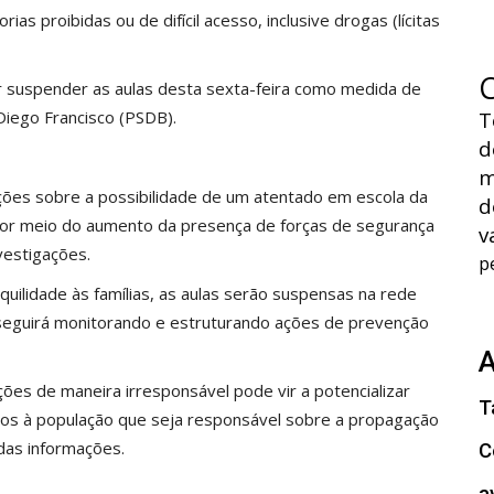
s proibidas ou de difícil acesso, inclusive drogas (lícitas
suspender as aulas desta sexta-feira como medida de
 Diego Francisco (PSDB).
T
d
m
ões sobre a possibilidade de um atentado em escola da
d
por meio do aumento da presença de forças de segurança
v
estigações.
p
quilidade às famílias, as aulas serão suspensas na rede
a seguirá monitorando e estruturando ações de prevenção
es de maneira irresponsável pode vir a potencializar
T
amos à população que seja responsável sobre a propagação
das informações.
C