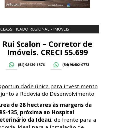
CLASSIFICADO REGIONAL - IMÓVEIS
Rui Scalon – Corretor de
Imóveis. CRECI 55.699
(54) 98139-1576
(54) 98402-0773
Oportunidade única para investimento
junto a Rodovia do Desenvolvimento
Á
rea de 28 hectares às margens da
RS-135, próxima ao Hospital
eterinário da Ideau
, de frente para a
odovia. Ideal para a instalação de