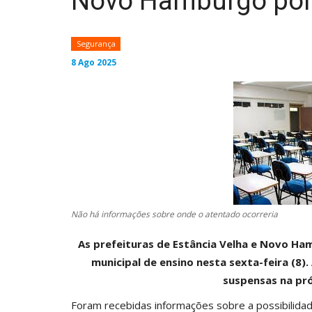
Novo Hamburgo por
Segurança
8 Ago 2025
Não há informações sobre onde o atentado ocorreria
As prefeituras de Estância Velha e Novo H
municipal de ensino nesta sexta-feira (
suspensas na pró
Foram recebidas informações sobre a possibilida