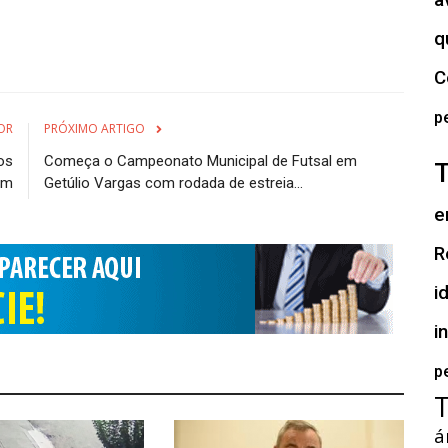
a
q
C
p
OR
PRÓXIMO ARTIGO
ros
Começa o Campeonato Municipal de Futsal em
im
Getúlio Vargas com rodada de estreia...
e
R
i
i
p
á