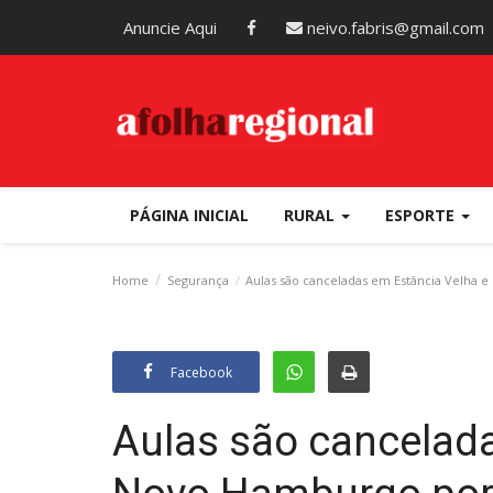
Anuncie Aqui
neivo.fabris@gmail.com
PÁGINA INICIAL
RURAL
ESPORTE
Home
Segurança
Aulas são canceladas em Estância Velha 
Facebook
Aulas são cancelada