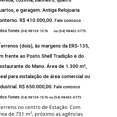
venida, cozinha, banheiro, quatro
uartos, e garagem. Antiga Relojoaria
onterno. R$ 410.000,00.
Fale conosco
elos fones
(54) 98139-1576 ou (54) 98402-0773
T
errenos (dois), às margens da ERS-135,
m frente ao Posto Shell Tradição e do
estaurante do Mano. Área de 1.300 m²,
deal para instalação de área comercial ou
ndustrial. R$ 650.000,00.
Fale conosco
elos fones
(54) 98139-1576 ou (54) 98402-0773
T
erreno no centro de Estação. Com
rea de 731 m², próximo as agências