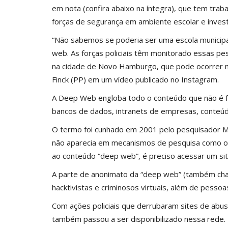
em nota (confira abaixo na íntegra), que tem tr
forças de segurança em ambiente escolar e invest
“Não sabemos se poderia ser uma escola municipal
web. As forças policiais têm monitorado essas pe
na cidade de Novo Hamburgo, que pode ocorrer na 
Finck (PP) em um vídeo publicado no Instagram.
A Deep Web engloba todo o conteúdo que não é 
bancos de dados, intranets de empresas, conteúd
O termo foi cunhado em 2001 pelo pesquisador M
não aparecia em mecanismos de pesquisa como o G
ao conteúdo “deep web”, é preciso acessar um sit
A parte de anonimato da “deep web” (também chama
hacktivistas e criminosos virtuais, além de pesso
Com ações policiais que derrubaram sites de abu
também passou a ser disponibilizado nessa rede.