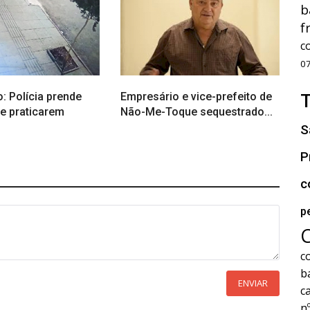
b
f
c
0
: Polícia prende
Empresário e vice-prefeito de
e praticarem
Não-Me-Toque sequestrado...
S
P
c
p
c
b
ENVIAR
c
n