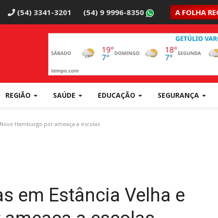
(54) 3341-3201
(54) 9 9996-8350
A FOLHA RE
REGIÃO
SAÚDE
EDUCAÇÃO
SEGURANÇA
e Novo Hamburgo por ameaça a escolas
s em Estância Velha e