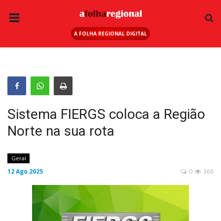
A FOLHA REGIONAL DIGITAL
PÁGINA INICIAL
RURAL
ANUNCIE AQUI
ESPORTE
Sistema FIERGS coloca a Região
REGIÃO
Norte na sua rota
SAÚDE
EDUCAÇÃO
Geral
12 Ago 2025
0
366
SEGURANÇA
GERAL
EDITAIS