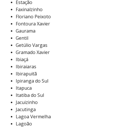
Estação
Faxinalzinho
Floriano Peixoto
Fontoura Xavier
Gaurama
Gentil
Getúlio Vargas
Gramado Xavier
Ibiaçá
Ibiraiaras
Ibirapuitã
Ipiranga do Sul
Itapuca
Itatiba do Sul
Jacuizinho
Jacutinga
Lagoa Vermelha
Lagoão