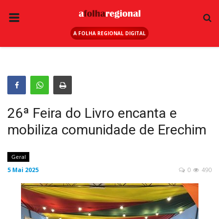
A FOLHA REGIONAL DIGITAL
PÁGINA INICIAL
RURAL
ANUNCIE AQUI
ESPORTE
26ª Feira do Livro encanta e
REGIÃO
mobiliza comunidade de Erechim
SAÚDE
EDUCAÇÃO
Geral
5 Mai 2025
0
490
SEGURANÇA
GERAL
EDITAIS