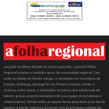
Lançado na última década do século passado, o jornal A Folha
Regional recebeu o imediato apoio da comunidade regional. Com
sede na cidade de Getúlio Vargas, e circulação nos municípios de
Estação, Erebango, Ipiranga do Sul, Floriano Peixoto, Sertão, e
Charrua, entre outros, o semanário construiu uma sólida rede de
leitores graças ao profissionalismo de sua equipe de jornalistas e
colaboradores. Desde então as sextas-feiras passaram a ser dia de
receber a edição impressa do jornal, com as principais notícias da