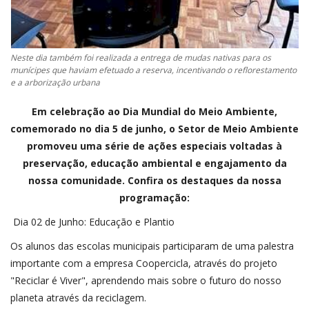
Neste dia também foi realizada a entrega de mudas nativas para os
munícipes que haviam efetuado a reserva, incentivando o reflorestamento
e a arborização urbana
Em celebração ao Dia Mundial do Meio Ambiente,
comemorado no dia 5 de junho, o Setor de Meio Ambiente
promoveu uma série de ações especiais voltadas à
preservação, educação ambiental e engajamento da
nossa comunidade. Confira os destaques da nossa
programação:
Dia 02 de Junho: Educação e Plantio
Os alunos das escolas municipais participaram de uma palestra
importante com a empresa Coopercicla, através do projeto
"Reciclar é Viver", aprendendo mais sobre o futuro do nosso
planeta através da reciclagem.