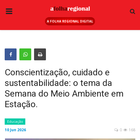
A FOLHA REGIONAL DIGITAL
PÁGINA INICIAL
RURAL
ANUNCIE AQUI
ESPORTE
Conscientização, cuidado e
REGIÃO
sustentabilidade: o tema da
SAÚDE
Semana do Meio Ambiente em
EDUCAÇÃO
Estação.
SEGURANÇA
Educação
GERAL
10 Jun 2026
0
168
EDITAIS