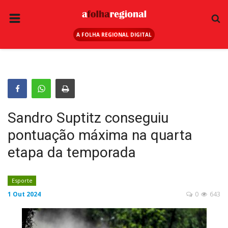
A FOLHA REGIONAL DIGITAL
PÁGINA INICIAL
RURAL
ANUNCIE AQUI
ESPORTE
Sandro Suptitz conseguiu
REGIÃO
pontuação máxima na quarta
SAÚDE
etapa da temporada
EDUCAÇÃO
SEGURANÇA
Esporte
1 Out 2024
0
643
GERAL
EDITAIS