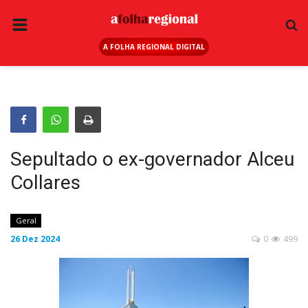
A FOLHA REGIONAL DIGITAL
PÁGINA INICIAL
RURAL
ANUNCIE AQUI
ESPORTE
Sepultado o ex-governador Alceu
REGIÃO
Collares
SAÚDE
EDUCAÇÃO
Geral
26 Dez 2024
0
499
SEGURANÇA
GERAL
EDITAIS