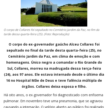
CONTATO
A FOLHA REGIONAL DIGITAL
O corpo de Collares foi sepultado no Cemitério Jardim da Paz, no fim da
tarde dessa quarta-feira (25). (Foto: Reprodução)
O corpo do ex-governador gaúcho Alceu Collares foi
sepultado no final da tarde desta quarta-feira (25), no
Cemitério Jardim da Paz, em clima de emoção e com
homenagens. Único negro a comandar o Rio Grande do
Sul, Collares, morreu na madrugada dessa terça-feira
(24), aos 97 anos. Ele estava internado desde o último dia
16 no Hospital Mãe de Deus e teve falência múltipla de
órgãos. Collares deixa esposa e filho.
Há oito anos, o ex-governador foi diagnosticado com enfisema
pulmonar. Em novembro teve uma pneumonia, que se agravou
causando a internação. O velório aberto ao público foi realizado