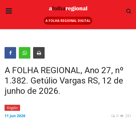
A FOLHA REGIONAL DIGITAL
PÁGINA INICIAL
RURAL
ANUNCIE AQUI
ESPORTE
A FOLHA REGIONAL, Ano 27, nº
REGIÃO
1.382. Getúlio Vargas RS, 12 de
SAÚDE
junho de 2026.
EDUCAÇÃO
SEGURANÇA
Região
11 Jun 2026
0
281
GERAL
EDITAIS