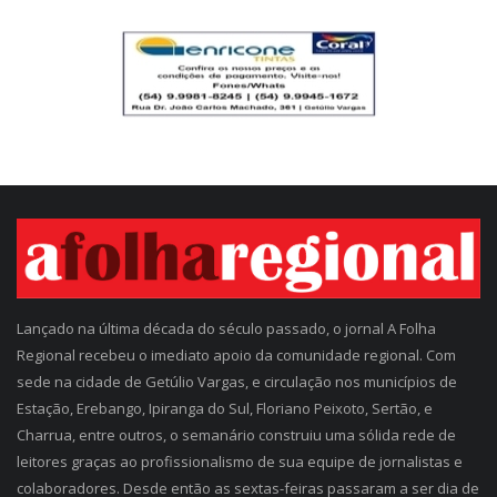
Lançado na última década do século passado, o jornal A Folha
Regional recebeu o imediato apoio da comunidade regional. Com
sede na cidade de Getúlio Vargas, e circulação nos municípios de
Estação, Erebango, Ipiranga do Sul, Floriano Peixoto, Sertão, e
Charrua, entre outros, o semanário construiu uma sólida rede de
leitores graças ao profissionalismo de sua equipe de jornalistas e
colaboradores. Desde então as sextas-feiras passaram a ser dia de