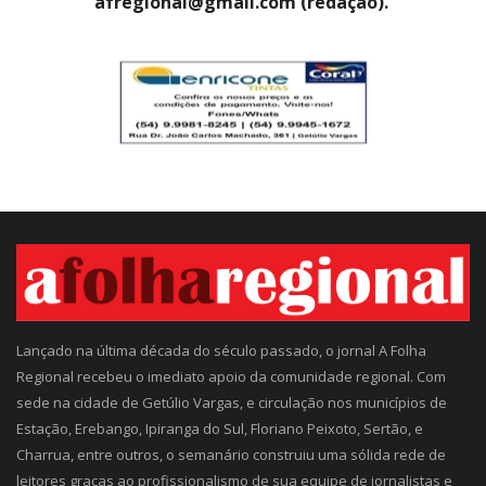
afregional@gmail.com (redação).
Lançado na última década do século passado, o jornal A Folha
Regional recebeu o imediato apoio da comunidade regional. Com
sede na cidade de Getúlio Vargas, e circulação nos municípios de
Estação, Erebango, Ipiranga do Sul, Floriano Peixoto, Sertão, e
Charrua, entre outros, o semanário construiu uma sólida rede de
leitores graças ao profissionalismo de sua equipe de jornalistas e