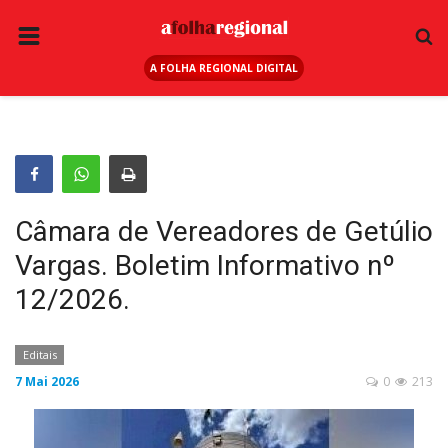
A FOLHA REGIONAL DIGITAL
PÁGINA INICIAL
RURAL
ANUNCIE AQUI
ESPORTE
Câmara de Vereadores de Getúlio
REGIÃO
Vargas. Boletim Informativo nº
SAÚDE
12/2026.
EDUCAÇÃO
SEGURANÇA
Editais
7 Mai 2026
0
213
GERAL
EDITAIS