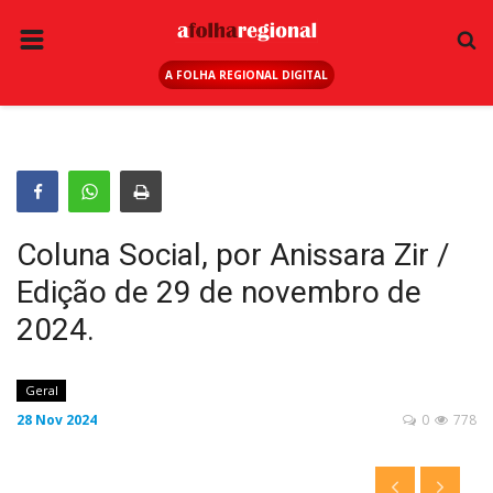
A FOLHA REGIONAL DIGITAL
PÁGINA INICIAL
RURAL
ANUNCIE AQUI
ESPORTE
Coluna Social, por Anissara Zir /
REGIÃO
Edição de 29 de novembro de
SAÚDE
2024.
EDUCAÇÃO
SEGURANÇA
Geral
28 Nov 2024
0
778
GERAL
EDITAIS