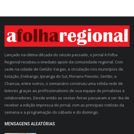
Lançado na última década do século passado, o jornal A Folha
Regional recebeu o imediato apoio da comunidade regional. Com
sede na cidade de Getúlio Vargas, e circulação nos municípios de
Estação, Erebango, Ipiranga do Sul, Floriano Peixoto, Sertão, e
Charrua, entre outros, o semanário construiu uma sólida rede de
leitores graças ao profissionalismo de sua equipe de jornalistas e
colaboradores. Desde então as sextas-feiras passaram a ser dia de
receber a edição impressa do jornal, com as principais notícias da
semana e a programação do sábado e do domingo.
MENSAGENS ALEATÓRIAS