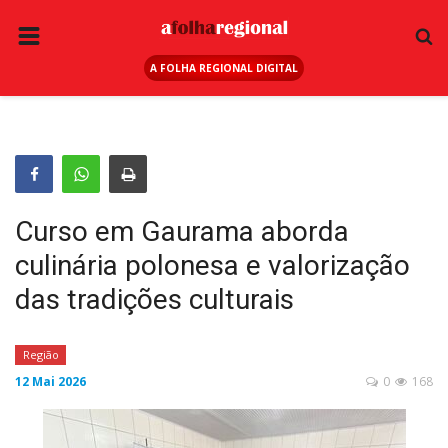
A FOLHA REGIONAL DIGITAL
PÁGINA INICIAL
RURAL
ANUNCIE AQUI
ESPORTE
Curso em Gaurama aborda
REGIÃO
culinária polonesa e valorização
SAÚDE
das tradições culturais
EDUCAÇÃO
SEGURANÇA
Região
12 Mai 2026
0
168
GERAL
EDITAIS