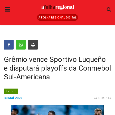
A FOLHA REGIONAL DIGITAL
PÁGINA INICIAL
RURAL
ANUNCIE AQUI
ESPORTE
Grêmio vence Sportivo Luqueño
REGIÃO
e disputará playoffs da Conmebol
SAÚDE
Sul-Americana
EDUCAÇÃO
SEGURANÇA
Esporte
30 Mai 2025
0
514
GERAL
EDITAIS