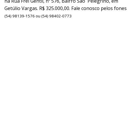
na Rua Frei Gentil, nº 576, Bairro São Pelegrino, em
Getúlio Vargas. R$ 325.000,00. Fale conosco pelos fones
(54) 98139-1576 ou (54) 98402-0773