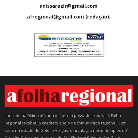
anissarazir@gmail.com
afregional@gmail.com (redação).
Lançado na última década do século passado, o jornal A Folha
Regional recebeu o imediato apoio da comunidade regional. Com
sede na cidade de Getúlio Vargas, e circulação nos municípios de
Estação, Erebango, Ipiranga do Sul, Floriano Peixoto, Sertão, e