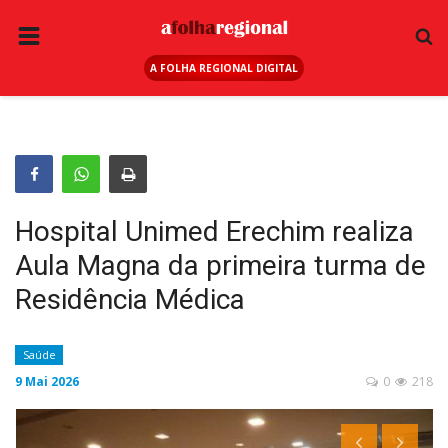
A FOLHA REGIONAL DIGITAL
PÁGINA INICIAL
RURAL
ANUNCIE AQUI
ESPORTE
Hospital Unimed Erechim realiza
REGIÃO
Aula Magna da primeira turma de
SAÚDE
Residência Médica
EDUCAÇÃO
SEGURANÇA
Saúde
9 Mai 2026
0
218
GERAL
EDITAIS