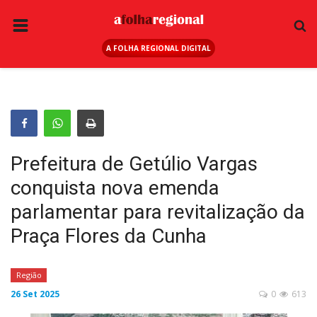
A FOLHA REGIONAL DIGITAL
PÁGINA INICIAL
RURAL
ANUNCIE AQUI
ESPORTE
Prefeitura de Getúlio Vargas
REGIÃO
conquista nova emenda
SAÚDE
parlamentar para revitalização da
EDUCAÇÃO
Praça Flores da Cunha
SEGURANÇA
Região
GERAL
26 Set 2025
0
613
EDITAIS